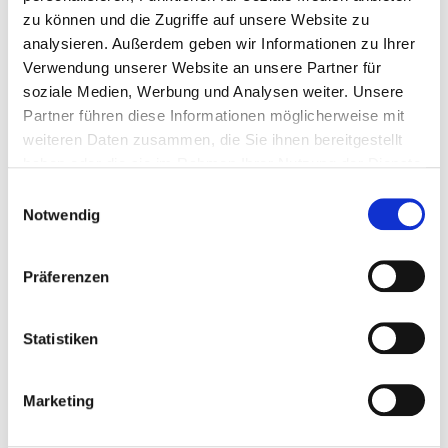
zu können und die Zugriffe auf unsere Website zu
analysieren. Außerdem geben wir Informationen zu Ihrer
Verwendung unserer Website an unsere Partner für
soziale Medien, Werbung und Analysen weiter. Unsere
Partner führen diese Informationen möglicherweise mit
weiteren Daten zusammen, die Sie ihnen bereitgestellt
haben oder die sie im Rahmen Ihrer Nutzung der Dienste
BMA member area
gesammelt haben. Sie geben Einwilligung zu unseren
Einwilligungsauswahl
Please log in with your personal BMA access data to
Cookies, wenn Sie unsere Webseite weiterhin nutzen.
Notwendig
gain easy access to protected content such as
studies and other documents. At the same time, you
Präferenzen
will be logged directly into the association software,
where you can manage your member profile and
personal data. If you do not yet have access, please
Statistiken
contact the administration.
Reset password
Marketing