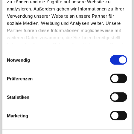
zu können und die Zugriffe auf unsere Website zu
analysieren. Außerdem geben wir Informationen zu Ihrer
Verwendung unserer Website an unsere Partner für
Companies / corporate
soziale Medien, Werbung und Analysen weiter. Unsere
MANN+HUMMEL
Partner führen diese Informationen möglicherweise mit
weiteren Daten zusammen, die Sie ihnen bereitgestellt
International
haben oder die sie im Rahmen Ihrer Nutzung der Dienste
gesammelt haben. Sie geben Einwilligung zu unseren
Einwilligungsauswahl
GmbH & Co. KG
Cookies, wenn Sie unsere Webseite weiterhin nutzen.
Notwendig
Präferenzen
Statistiken
Marketing
Address