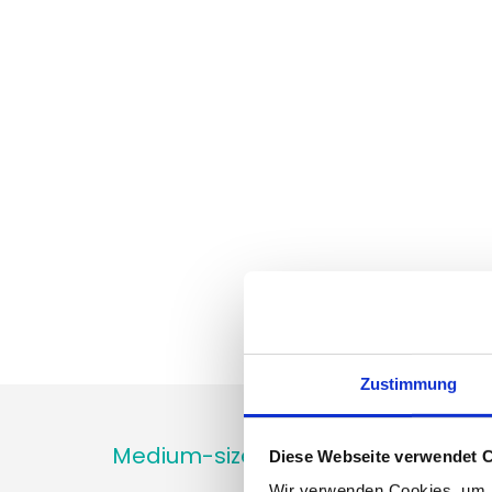
Zustimmung
Medium-sized M&A service provid
Diese Webseite verwendet 
Wir verwenden Cookies, um I