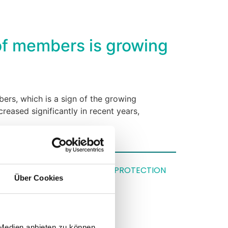
of members is growing
ers, which is a sign of the growing
eased significantly in recent years,
IMPRINT
|
DATA PROTECTION
Über Cookies
 Medien anbieten zu können