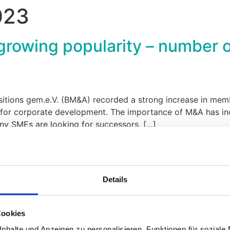
023
growing popularity – number 
itions gem.e.V. (BM&A) recorded a strong increase in memb
for corporate development. The importance of M&A has incr
many SMEs are looking for successors, […]
 gem. e.V. (BMA) © 2026
Details
Cookies
nhalte und Anzeigen zu personalisieren, Funktionen für soziale