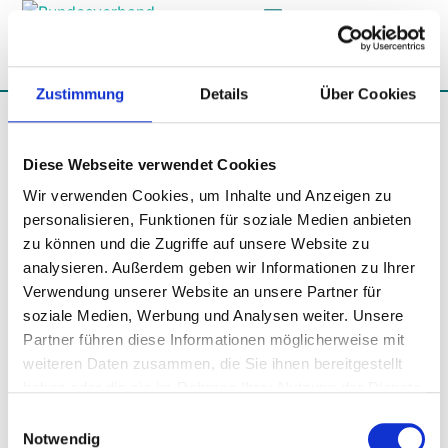
News & Media Hub
Zustimmung
Details
Über Cookies
Day:
July 16, 2024
Diese Webseite verwendet Cookies
Press release – Presentation
Wir verwenden Cookies, um Inhalte und Anzeigen zu
of the M&A Awards 2024:
personalisieren, Funktionen für soziale Medien anbieten
Highlight of the M&A
zu können und die Zugriffe auf unsere Website zu
analysieren. Außerdem geben wir Informationen zu Ihrer
Summit in Munich
Verwendung unserer Website an unsere Partner für
soziale Medien, Werbung und Analysen weiter. Unsere
Partner führen diese Informationen möglicherweise mit
Munich, July 16, 2024 – The Bundesverband M&A gem.
weiteren Daten zusammen, die Sie ihnen bereitgestellt
e.V. (BM&A) held the M&A Awards ceremony as part of
haben oder die sie im Rahmen Ihrer Nutzung der Dienste
the M&A Summit in Munich on July 11, 2024. This
gesammelt haben. Sie geben Einwilligung zu unseren
Einwilligungsauswahl
prestigious event honored outstanding M&A
Cookies, wenn Sie unsere Webseite weiterhin nutzen.
Notwendig