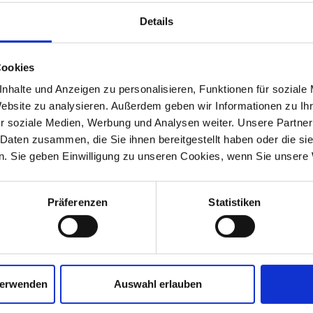
Details
1
2
3
4
Cookies
nhalte und Anzeigen zu personalisieren, Funktionen für soziale
Website zu analysieren. Außerdem geben wir Informationen zu I
r soziale Medien, Werbung und Analysen weiter. Unsere Partner
 Daten zusammen, die Sie ihnen bereitgestellt haben oder die s
. Sie geben Einwilligung zu unseren Cookies, wenn Sie unsere 
s for you to download
Präferenzen
Statistiken
s & Media Hub
verwenden
Auswahl erlauben