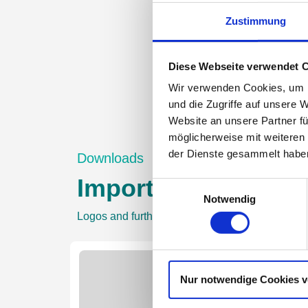
Zustimmung
Diese Webseite verwendet 
Wir verwenden Cookies, um I
und die Zugriffe auf unsere 
Website an unsere Partner fü
möglicherweise mit weiteren
der Dienste gesammelt haben
Downloads
Important document
Einwilligungsauswahl
Notwendig
Logos and further data can be found in the
New
Nur notwendige Cookies 