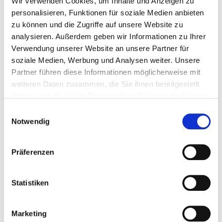
Wir verwenden Cookies, um Inhalte und Anzeigen zu
personalisieren, Funktionen für soziale Medien anbieten
zu können und die Zugriffe auf unsere Website zu
analysieren. Außerdem geben wir Informationen zu Ihrer
Verwendung unserer Website an unsere Partner für
soziale Medien, Werbung und Analysen weiter. Unsere
Partner führen diese Informationen möglicherweise mit
BMA Mitgliederbereich
weiteren Daten zusammen, die Sie ihnen bereitgestellt
haben oder die sie im Rahmen Ihrer Nutzung der Dienste
Bitte melden Sie sich mit Ihren persönlichen BMA-
gesammelt haben. Sie geben Einwilligung zu unseren
Einwilligungsauswahl
Zugangsdaten an, um unkomplizierten Zugriff auf
Cookies, wenn Sie unsere Webseite weiterhin nutzen.
Notwendig
geschützte Inhalte wie Studien und weitere
Dokumente zu erhalten. Gleichzeitig sind Sie direkt in
der Vereinssoftware angemeldet, wo Sie Ihr
Präferenzen
Mitgliederprofil und Ihre persönlichen Daten
verwalten können. Sollten Sie noch keinen Zugang
Statistiken
haben, wenden Sie sich bitte an die Verwaltung.
Marketing