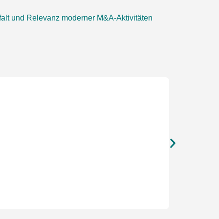
elfalt und Relevanz moderner M&A-Aktivitäten
Most Impa
für Transakt