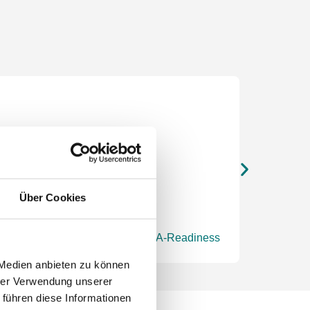
Über Cookies
M&A Lega
ensbewertung oder integrierte M&A-Readiness
für juristis
 Medien anbieten zu können
hrer Verwendung unserer
 führen diese Informationen