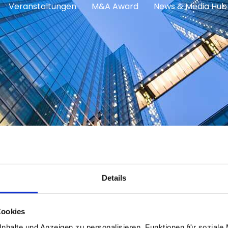
Veranstaltungen
M&A Award
News & Media Hub
Details
ertaking
Cookies
nhalte und Anzeigen zu personalisieren, Funktionen für soziale